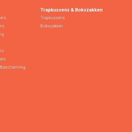
s
Trapkussens & Bokszakken
ers
Trapkussens
ers
Bokszakken
ng
rs
ers
efbescherming