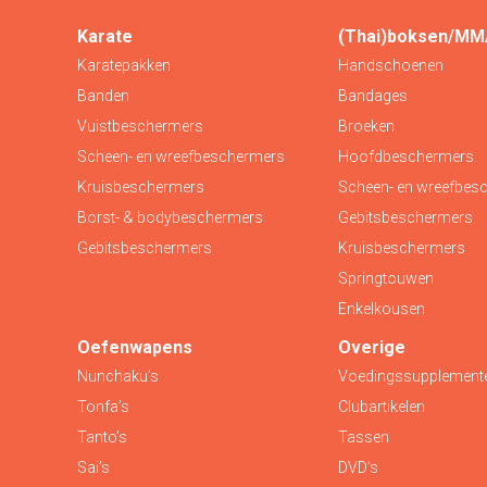
Karate
(Thai)boksen/M
Karatepakken
Handschoenen
Banden
Bandages
Vuistbeschermers
Broeken
Scheen- en wreefbeschermers
Hoofdbeschermers
Kruisbeschermers
Scheen- en wreefbes
Borst- & bodybeschermers
Gebitsbeschermers
Gebitsbeschermers
Kruisbeschermers
Springtouwen
Enkelkousen
Oefenwapens
Overige
Nunchaku’s
Voedingssupplement
Tonfa’s
Clubartikelen
Tanto’s
Tassen
Sai’s
DVD’s