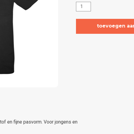
Club
T-
shirt
toevoegen aa
Sportcentrum
Elhatri
aantal
stof en fijne pasvorm. Voor jongens en