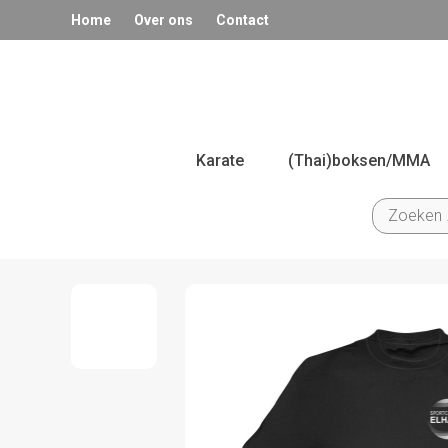
Home
Over ons
Contact
Karate
(Thai)boksen/MMA
Zoeken
naar: