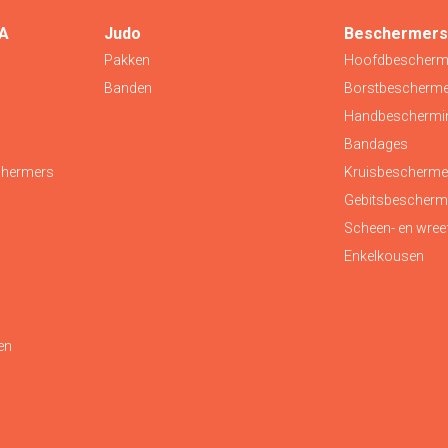
MA
Judo
Beschermer
Pakken
Hoofdbescherm
Banden
Borstbescherm
Handbeschermi
Bandages
chermers
Kruisbescherme
Gebitsbescherm
Scheen- en wre
Enkelkousen
en