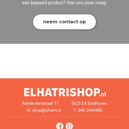
een bepaald product? Stel ons jouw vraag.
neem contact op
Raedeckerstraat 11
5623 EX Eindhoven
M: shop@elhatri.nl
T: 040-2440485