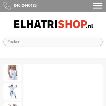
040-2440485
Zoeken
naar: